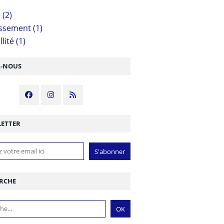
é
(2)
issement
(1)
lité
(1)
Z-NOUS
ETTER
RCHE