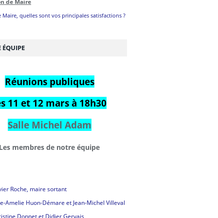
on de Maire
 Maire, quelles sont vos principales satisfactions ?
 ÉQUIPE
Réunions publiques
es 11 et 12 mars à 18h30
Salle Michel Adam
Les membres de notre équipe
vier Roche, maire sortant
e-Amelie Huon-Démare et Jean-Michel Villeval
istine Donnet et Didier Gervais