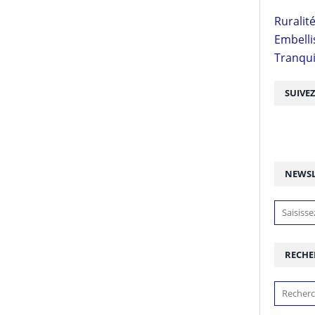
Ruralit
Embell
Tranquil
SUIVE
NEWSL
RECHE