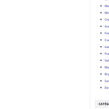
Mar
Mic
Chr
Ann
Fré
Cor
Isa
Fra
Val
Mar
Bri
Sa
Ele
CATÉG