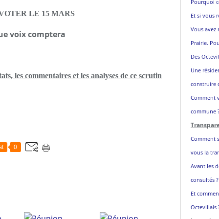
Pourquoi c
VOTER LE 15 MARS
Et si vous r
Vous avez r
e voix comptera
Prairie. Po
Des Octevil
Une réside
ats, les commentaires et les analyses de ce scrutin
construire 
Comment vo
commune 
Transpar
Comment so
st
0
vous la tra
Avant les d
consultés ?
Et comment
Octevillais 