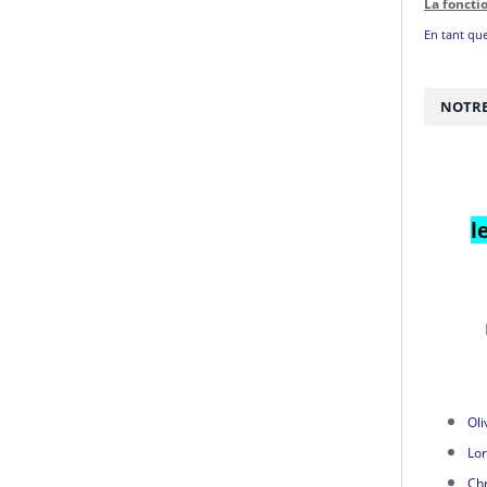
La foncti
En tant que
NOTRE
l
Oli
Lor
Chr