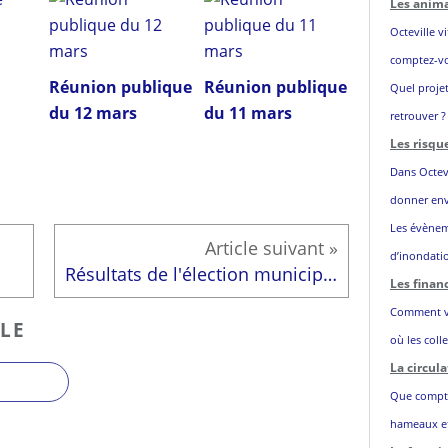
Les anim
Octeville v
comptez-vou
Réunion publique
Réunion publique
Quel projet
du 12 mars
du 11 mars
retrouver ?
Les risqu
Dans Octevi
donner env
Les évènem
d’inondatio
Résultats de l'élection municipale
Les fina
Comment vo
LE
où les colle
La circula
Que comptez
hameaux et