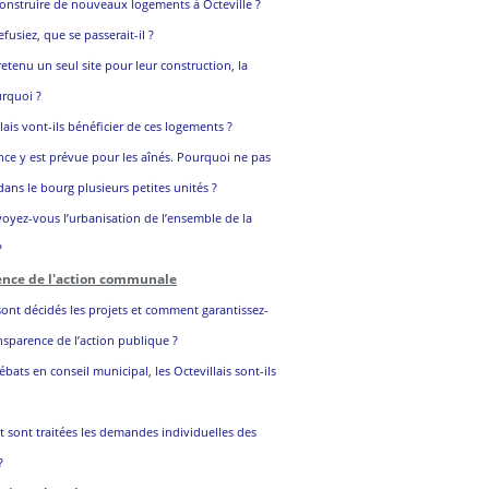
onstruire de nouveaux logements à Octeville ?
efusiez, que se passerait-il ?
etenu un seul site pour leur construction, la
urquoi ?
lais vont-ils bénéficier de ces logements ?
nce y est prévue pour les aînés. Pourquoi ne pas
dans le bourg plusieurs petites unités ?
yez-vous l’urbanisation de l’ensemble de la
?
ence de l'action communale
nt décidés les projets et comment garantissez-
nsparence de l’action publique ?
ébats en conseil municipal, les Octevillais sont-ils
 sont traitées les demandes individuelles des
?