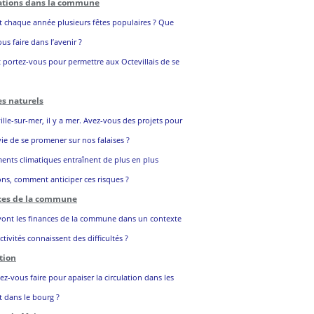
ations dans la commune
it chaque année plusieurs fêtes populaires ? Que
s faire dans l’avenir ?
 portez-vous pour permettre aux Octevillais de se
es naturels
lle-sur-mer, il y a mer. Avez-vous des projets pour
ie de se promener sur nos falaises ?
ents climatiques entraînent de plus en plus
ns, comment anticiper ces risques ?
nces de la commune
nt les finances de la commune dans un contexte
ctivités connaissent des difficultés ?
tion
-vous faire pour apaiser la circulation dans les
 dans le bourg ?