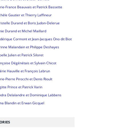
ie-France Beauvais et Patrick Bassette
hèle Gautier et Thierry Laffineur
istelle Durand et Boris Judon-Delerue
ie Durand et Michel Maillard
dérique Cormont et Jean-Jacques Ono dit Biot
inne Malandain et Philippe Deshayes
belle Julien et Patrick Siloret
nçoise Dégénétais et Sylvain Chicot
érie Hauville et François Lebrun
ie-Pierre Pirocchi et Denis Rioult
gitte Prince et Patrick Varin
ndra Delalandre et Dominique Labbens
na Blandin et Erwan Gicquel
ORIES