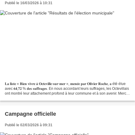
Publié le 16/03/2026 à 10:31
𝐋𝐚 𝐥𝐢𝐬𝐭𝐞 « 𝐁𝐢𝐞𝐧 𝐯𝐢𝐯𝐫𝐞 𝐚̀ 𝐎𝐜𝐭𝐞𝐯𝐢𝐥𝐥𝐞-𝐬𝐮𝐫-𝐦𝐞𝐫 », 𝐦𝐞𝐧𝐞́𝐞 𝐩𝐚𝐫 𝐎𝐥𝐢𝐯𝐢𝐞𝐫 𝐑𝐨𝐜𝐡𝐞, 𝐚 été élue
avec 𝟔𝟒,𝟕𝟐 % 𝐝𝐞𝐬 𝐬𝐮𝐟𝐟𝐫𝐚𝐠𝐞𝐬. En nous accordant leurs suffrages, les Octevillais
ont montré leur attachement profond à leur commune et à son avenir. Merci à
toutes celles...
Campagne officielle
Publié le 02/03/2026 à 09:31