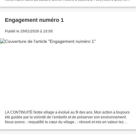
voix des élus de la liste "Bien...
Engagement numéro 1
Publié le 29/01/2026 à 10:00
LA CONTINUITÉ Notre village a évolué au fil des ans. Mon action a toujours
été guidée par la volonté de l’embellir et de préserver son environnement.
Nous avons: - requalifié le cœur du village , - rénové et mis en valeur les
façades de la mairie - créé...