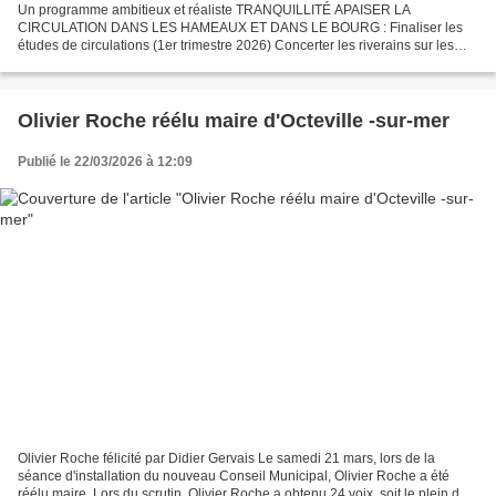
Un programme ambitieux et réaliste TRANQUILLITÉ APAISER LA
CIRCULATION DANS LES HAMEAUX ET DANS LE BOURG : Finaliser les
études de circulations (1er trimestre 2026) Concerter les riverains sur les
solutions proposées Engager la mise en place d’un plan...
Olivier Roche réélu maire d'Octeville -sur-mer
Publié le 22/03/2026 à 12:09
Olivier Roche félicité par Didier Gervais Le samedi 21 mars, lors de la
séance d'installation du nouveau Conseil Municipal, Olivier Roche a été
réélu maire. Lors du scrutin, Olivier Roche a obtenu 24 voix, soit le plein des