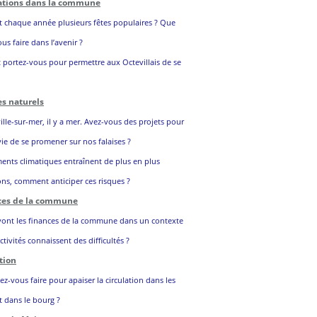
ations dans la commune
it chaque année plusieurs fêtes populaires ? Que
s faire dans l’avenir ?
 portez-vous pour permettre aux Octevillais de se
es naturels
lle-sur-mer, il y a mer. Avez-vous des projets pour
ie de se promener sur nos falaises ?
ents climatiques entraînent de plus en plus
ns, comment anticiper ces risques ?
nces de la commune
nt les finances de la commune dans un contexte
ctivités connaissent des difficultés ?
tion
-vous faire pour apaiser la circulation dans les
 dans le bourg ?