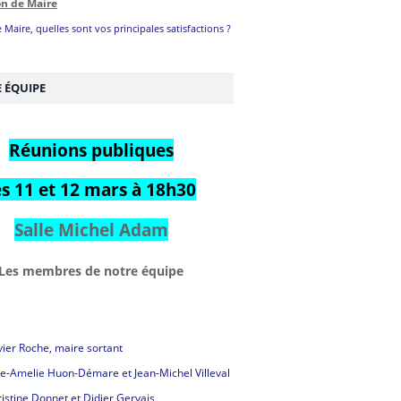
on de Maire
 Maire, quelles sont vos principales satisfactions ?
 ÉQUIPE
Réunions publiques
es 11 et 12 mars à 18h30
Salle Michel Adam
Les membres de notre équipe
vier Roche, maire sortant
e-Amelie Huon-Démare et Jean-Michel Villeval
istine Donnet et Didier Gervais