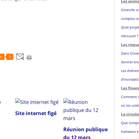
Les anim
Octeville v
comptez-vou
Quel projet
retrouver ?
Les risqu
Dans Octevi
st
0
donner env
Les évènem
d’inondatio
Les fina
Comment vo
où les colle
Site internet figé
La circula
Que comptez
Réunion publique
hameaux et
du 12 mars