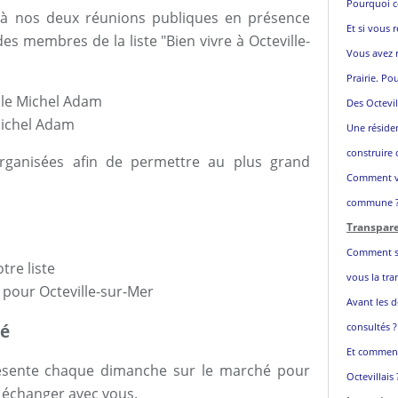
Pourquoi c
à nos deux réunions publiques en présence
Et si vous r
des membres de la liste "Bien vivre à Octeville-
Vous avez r
Prairie. Po
lle Michel Adam
Des Octevil
 Michel Adam
Une réside
construire 
rganisées afin de permettre au plus grand
Comment vo
commune 
Transpar
Comment so
re liste
vous la tra
 pour Octeville-sur-Mer
Avant les d
hé
consultés ?
Et comment
ésente chaque dimanche sur le marché pour
Octevillais 
t échanger avec vous.