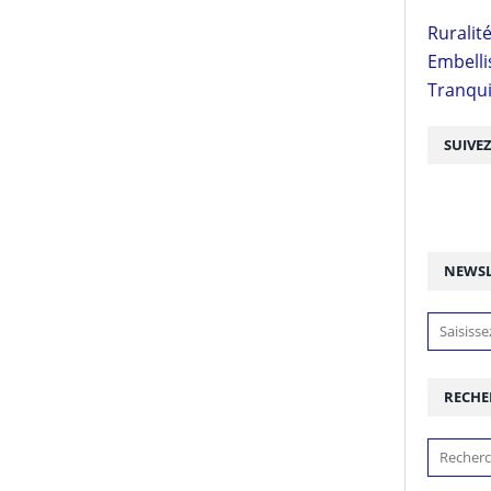
Ruralit
Embell
Tranquil
SUIVE
NEWSL
RECHE