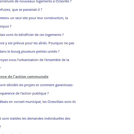
onstruire de nouveaux logements à Octeville ?
efusiez, que se passerait-il ?
etenu un seul site pour leur construction, la
urquoi ?
lais vont-ils bénéficier de ces logements ?
nce y est prévue pour les aînés. Pourquoi ne pas
dans le bourg plusieurs petites unités ?
yez-vous l’urbanisation de l’ensemble de la
?
ence de l'action communale
nt décidés les projets et comment garantissez-
nsparence de l’action publique ?
ébats en conseil municipal, les Octevillais sont-ils
 sont traitées les demandes individuelles des
?