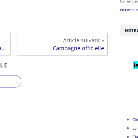
La foncti
En tant que
NOTRE
Olivier Roche au Salon international de l’Agriculture
Campagne officielle
LE
l
Oli
Lor
Chr