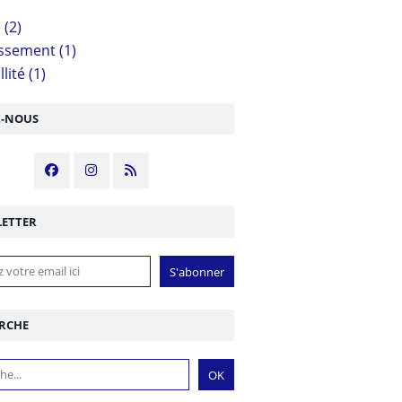
é
(2)
issement
(1)
lité
(1)
Z-NOUS
ETTER
RCHE