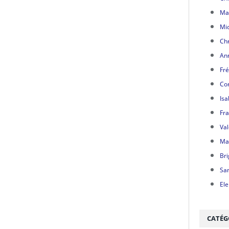
Mar
Mic
Chr
Ann
Fré
Cor
Isa
Fra
Val
Mar
Bri
Sa
Ele
CATÉG