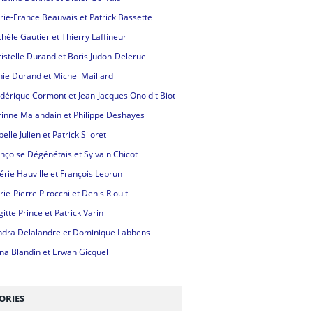
ie-France Beauvais et Patrick Bassette
hèle Gautier et Thierry Laffineur
istelle Durand et Boris Judon-Delerue
ie Durand et Michel Maillard
dérique Cormont et Jean-Jacques Ono dit Biot
inne Malandain et Philippe Deshayes
belle Julien et Patrick Siloret
nçoise Dégénétais et Sylvain Chicot
érie Hauville et François Lebrun
ie-Pierre Pirocchi et Denis Rioult
gitte Prince et Patrick Varin
ndra Delalandre et Dominique Labbens
na Blandin et Erwan Gicquel
ORIES